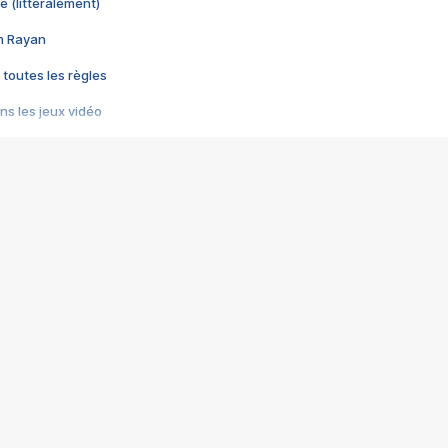
e (littéralement)
im Rayan
 toutes les règles
s les jeux vidéo
us choquant de Rockstar ? - Le scandale BULLY
e plus moche de Steam
du RÊVE tourne au CAUCHEMAR
pendant 8 heures
it… à tort
umiliés par un jeu vidéo
ire - Final Fantasy 8
ti un empire - Age of Empires
story DOFUS