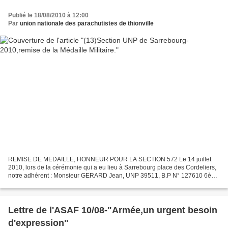
Publié le 18/08/2010 à 12:00
Par
union nationale des parachutistes de thionville
REMISE DE MEDAILLE, HONNEUR POUR LA SECTION 572 Le 14 juillet
2010, lors de la cérémonie qui a eu lieu à Sarrebourg place des Cordeliers,
notre adhérent : Monsieur GERARD Jean, UNP 39511, B.P N° 127610 6ème
RPIMa, a eu l’honneur d’être décoré de la Médaille...
Lettre de l'ASAF 10/08-"Armée,un urgent besoin
d'expression"