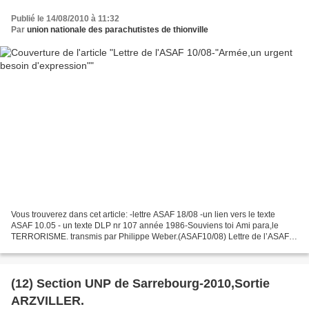
Publié le 14/08/2010 à 11:32
Par
union nationale des parachutistes de thionville
Vous trouverez dans cet article: -lettre ASAF 18/08 -un lien vers le texte
ASAF 10.05 - un texte DLP nr 107 année 1986-Souviens toi Ami para,le
TERRORISME. transmis par Philippe Weber.(ASAF10/08) Lettre de l’ASAF
10/08 « Ne pas subir » (Maréchal Jean...
(12) Section UNP de Sarrebourg-2010,Sortie
ARZVILLER.