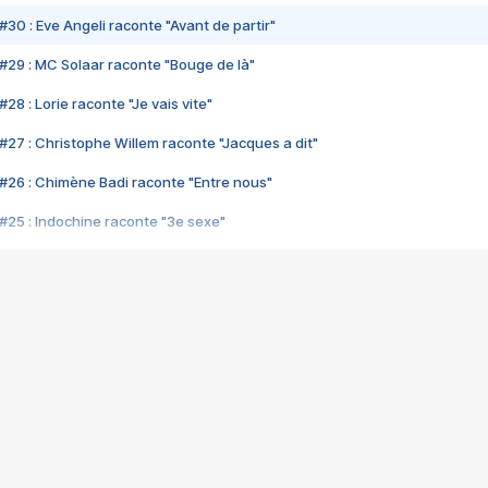
#30 : Eve Angeli raconte "Avant de partir"
#29 : MC Solaar raconte "Bouge de là"
28 : Lorie raconte "Je vais vite"
#27 : Christophe Willem raconte "Jacques a dit"
#26 : Chimène Badi raconte "Entre nous"
#25 : Indochine raconte "3e sexe"
#24 : Zaho raconte "C'est chelou"
#23 : Patrick Bruel raconte "Au café des délices"
#22 : Kyo raconte "Le chemin"
#21 : Nolwenn Leroy raconte "Cassé"
#20 : Patrick Hernandez raconte "Born to be alive"
#19 : Lorie raconte "Près de moi"