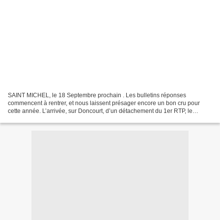
SAINT MICHEL, le 18 Septembre prochain . Les bulletins réponses
commencent à rentrer, et nous laissent présager encore un bon cru pour
cette année. L’arrivée, sur Doncourt, d’un détachement du 1er RTP, le
Vendredi 17 Septembre, se confirme. ------=0=------...