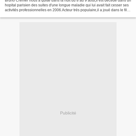
Bruno Cremer nous a quitté dans la nuit du 8 au 9 août,il est décédé dans un
hopital parisien des suites d'une longue maladie qui lui avait fait cesser ses
activités professionnelles en 2006.Acteur trés populaire,il a joué dans le film
"317ème section",et...
Publicité