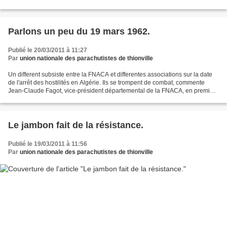
section 670 de Strasbourg et Environs Notre A.G....
Parlons un peu du 19 mars 1962.
Publié le 20/03/2011 à 11:27
Par
union nationale des parachutistes de thionville
Un different subsiste entre la FNACA et differentes associations sur la date
de l'arrêt des hostilités en Algérie. Ils se trompent de combat, commente
Jean-Claude Fagot, vice-président départemental de la FNACA, en première
ligne sur cette question. Ceux...
Le jambon fait de la résistance.
Publié le 19/03/2011 à 11:56
Par
union nationale des parachutistes de thionville