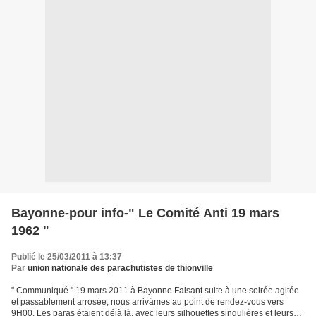
Bayonne-pour info-" Le Comité Anti 19 mars
1962 "
Publié le 25/03/2011 à 13:37
Par
union nationale des parachutistes de thionville
" Communiqué " 19 mars 2011 à Bayonne Faisant suite à une soirée agitée
et passablement arrosée, nous arrivâmes au point de rendez-vous vers
9H00. Les paras étaient déjà là, avec leurs silhouettes singulières et leurs