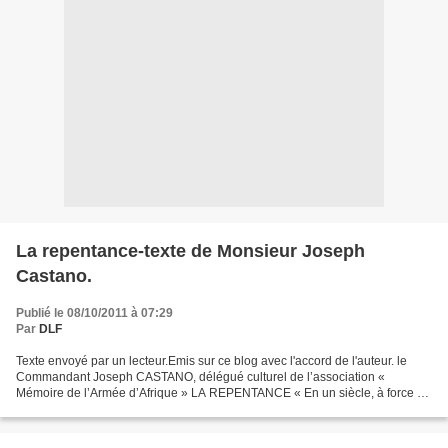
La repentance-texte de Monsieur Joseph
Castano.
Publié le 08/10/2011 à 07:29
Par
DLF
Texte envoyé par un lecteur.Emis sur ce blog avec l'accord de l'auteur. le
Commandant Joseph CASTANO, délégué culturel de l’association «
Mémoire de l’Armée d’Afrique » LA REPENTANCE « En un siècle, à force de
bras, les colons ont, d’un marécage infernal,...