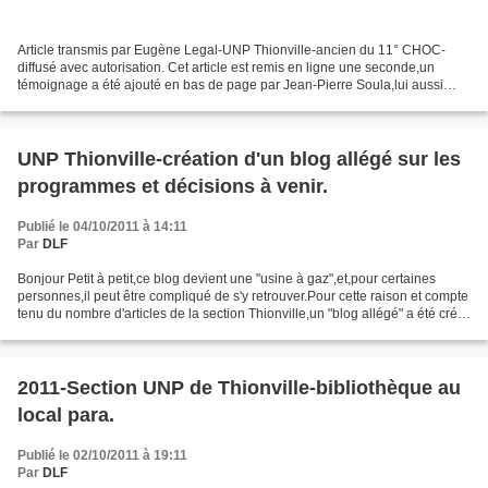
Article transmis par Eugène Legal-UNP Thionville-ancien du 11° CHOC-
diffusé avec autorisation. Cet article est remis en ligne une seconde,un
témoignage a été ajouté en bas de page par Jean-Pierre Soula,lui aussi
ancien du 11° CHOC. Le combat d'El Aneb-3...
UNP Thionville-création d'un blog allégé sur les
programmes et décisions à venir.
Publié le 04/10/2011 à 14:11
Par
DLF
Bonjour Petit à petit,ce blog devient une "usine à gaz",et,pour certaines
personnes,il peut être compliqué de s'y retrouver.Pour cette raison et compte
tenu du nombre d'articles de la section Thionville,un "blog allégé" a été créé
pour permettre aux adhérents...
2011-Section UNP de Thionville-bibliothèque au
local para.
Publié le 02/10/2011 à 19:11
Par
DLF