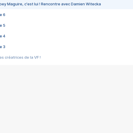
bey Maguire, c'est lui ! Rencontre avec Damien Witecka
e 6
e 5
e 4
e 3
s créatrices de la VF !
e 2
e 1
e Mektoub My Love arrive enfin ! Rencontre avec Shaïn Boumedine et Sal
i : après Toni en famille
elle réalise le bouleversant Dites lui que je l'aime
ais ! Rencontre autour de Vie privée de Rebecca Zlotowski
 de Marguerite, Grave... Rencontre avec Ella Rumpf