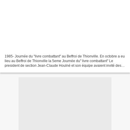
1985- Journée du "livre combattant" au Beffroi de Thionville. En octobre a eu
lieu au Beffroi de Thionville la 5eme Journée du" livre combattant" Le
president de section Jean-Claude Houlné et son équipe avaient invité des
écrivains tels que:le général...