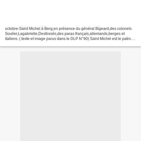
octobre-Saint Michel à Berg,en présence du général Bigeard,des colonels
Soulier,Lagabrielle,Desfossés,des paras français,allemands,berges et
italiens. ( texte et image parus dans le DLP N°90) Saint Michel est le patron
des parachutistes comme il est celui...