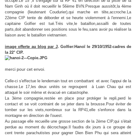
occupe.Le 15 ,il s'engage sur la RP 41 en direction de la piste de la
Nam Ginh où il doit recueillir le 56ème BVN.Presque aussitôt,la 4ème
compagnie (lieutenant Coudurier),qui marche en tête,accroche.La
22ème CIP tente de déborder et se heurte violemment à l'ennemi.Le
capitaine Golfier est tué.Très vite,le bataillon,assailli de toutes
parts,doit abandonner ses positions sous le feu,sans avoir pu réaliser la
liaison avec le bataillon vietnamien.
image offerte au blog par J
. Golfier:Hanoï le 29/10/1952-cadres de
la 22° CIP.
merci pour cet envoi.
Celle-ci s'effectue le lendemain tout en combattant et avec l'appui de la
chasse.Le 17,les deux unités se regroupent à Luan Chau qui est
attaqué le soir même et évacué en catastrophe.
La 3ème compagnie,restée en place pour protéger le repli,perd le
contact et se voit contraint de se jeter dans la brousse.Pour éviter de
tomber sur les viets,nombreux sur la RP41,elle s'enfonce dans la
montagne en direction de l'ouest.
Au passage elle recueille une grosse section de la 2ème CIP,qui s'était
perdue au moment du décrochage.Il faudra dix jours à ce groupe de
cent trente parachutistes pour gagner Dien Bien Phu qui sera atteint