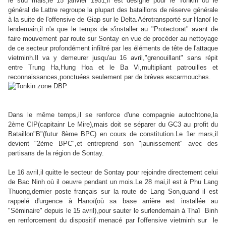
le sud mais,le 15 janvier 1951,il est désigné pour le Tonkin où le
général de Lattre regroupe la plupart des bataillons de réserve générale
à la suite de l'offensive de Giap sur le Delta.Aérotransporté sur Hanoï le
lendemain,il n'a que le temps de s'installer au "Protectorat" avant de
faire mouvement par route sur Sontay en vue de procéder au nettoyage
de ce secteur profondément infiltré par les éléments de tête de l'attaque
vietminh.Il va y demeurer jusqu'au 16 avril,"grenouillant" sans répit
entre Trung Ha,Hung Hoa et le Ba Vi,multipliant patrouilles et
reconnaissances,ponctuées seulement par de brèves escarmouches.
Dans le même temps,il se renforce d'une compagnie autochtone,la
2ème CIP(capitainr Le Mire),mais doit se séparer du GC3 au profit du
Bataillon"B"(futur 8ème BPC) en cours de constitution.Le 1er mars,il
devient "2ème BPC",et entreprend son "jaunissement" avec des
partisans de la région de Sontay.
Le 16 avril,il quitte le secteur de Sontay pour rejoindre directement celui
de Bac Ninh où il oeuvre pendant un mois.Le 28 mai,il est à Phu Lang
Thuong,dernier poste français sur la route de Lang Son,quand il est
rappelé d'urgence à Hanoï(où sa base arrière est installée au
"Séminaire" depuis le 15 avril),pour sauter le surlendemain à Thaï Binh
en renforcement du dispositif menacé par l'offensive vietminh sur le