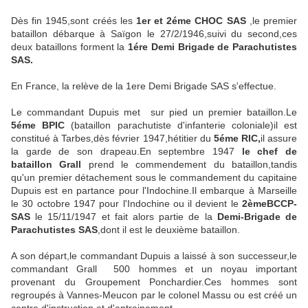
Dès fin 1945,sont créés les
1er et 2éme CHOC SAS
,le premier
bataillon débarque à Saïgon le 27/2/1946,suivi du second,ces
deux bataillons forment la
1ére Demi Brigade de Parachutistes
SAS.
En France, la relève de la 1ere Demi Brigade SAS s'effectue.
Le commandant Dupuis met sur pied un premier bataillon.Le
5éme BPIC
(bataillon parachutiste d'infanterie coloniale)il est
constitué à Tarbes,dès février 1947,hétitier du
5éme RIC,
il assure
la garde de son drapeau.En septembre 1947
le chef de
bataillon Grall
prend le commendement du bataillon,tandis
qu'un premier détachement sous le commandement du capitaine
Dupuis est en partance pour l'Indochine.Il embarque à Marseille
le 30 octobre 1947 pour l'Indochine ou il devient le
2èmeBCCP-
SAS
le 15/11/1947 et fait alors partie de la
Demi-Brigade de
Parachutistes SAS
,dont il est le deuxième bataillon.
A son départ,le commandant Dupuis a laissé à son successeur,le
commandant Grall 500 hommes et un noyau important
provenant du Groupement Ponchardier.Ces hommes sont
regroupés à Vannes-Meucon par le colonel Massu ou est créé un