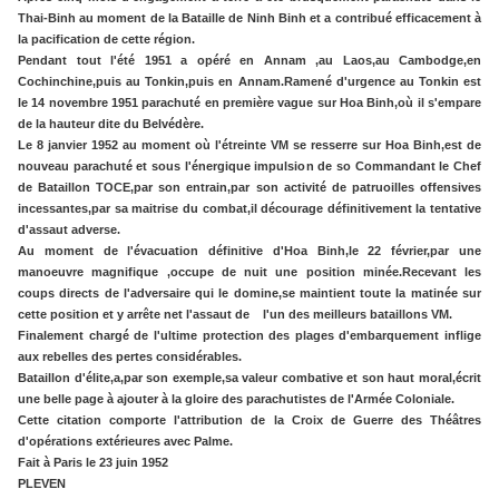
Thai-Binh au moment de la Bataille de Ninh Binh et a contribué efficacement à
la pacification de cette région.
Pendant tout l'été 1951 a opéré en Annam ,au Laos,au Cambodge,en
Cochinchine,puis au Tonkin,puis en Annam.Ramené d'urgence au Tonkin est
le 14 novembre 1951 parachuté en première vague sur Hoa Binh,où il s'empare
de la hauteur dite du Belvédère.
Le 8 janvier 1952 au moment où l'étreinte VM se resserre sur Hoa Binh,est de
nouveau parachuté et sous l'énergique impulsion de so Commandant le Chef
de Bataillon TOCE,par son entrain,par son activité de patruoilles offensives
incessantes,par sa maitrise du combat,il décourage définitivement la tentative
d'assaut adverse.
Au moment de l'évacuation définitive d'Hoa Binh,le 22 février,par une
manoeuvre magnifique ,occupe de nuit une position minée.Recevant les
coups directs de l'adversaire qui le domine,se maintient toute la matinée sur
cette position et y arrête net l'assaut de l'un des meilleurs bataillons VM.
Finalement chargé de l'ultime protection des plages d'embarquement inflige
aux rebelles des pertes considérables.
Bataillon d'élite,a,par son exemple,sa valeur combative et son haut moral,écrit
une belle page à ajouter à la gloire des parachutistes de l'Armée Coloniale.
Cette citation comporte l'attribution de la Croix de Guerre des Théâtres
d'opérations extérieures avec Palme.
Fait à Paris le 23 juin 1952
PLEVEN