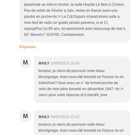
parachute se met en torche..la suite Hopital Le flem a Cholon.
Pas de solde de Février a Juin, rentre en france sans une
piastre en poche<br /> Le Cdt Dupuis m'avait promi suite a
mon test de radio un grade jamais parvenu, si er Cl,
aujoujd'hui j'ai 85 ans, en pensionné avec beaucoup de mal a
60° Brevet n° 018765. Cordialement.
Répondre
M
MAILY
14/08/2014 16:45
bonjour, je viens de parcourir votre beau
témoignage. Avez-vous été breveté en France ou en
Indochine? Vous avez un n° de brevet proche de
celui de mon père breveté en décembre 1947.<br />
merci pour votre réponse et à bientôt, jmm
M
MAILY
04/07/2014 12:47
bonjour, je viens de parcourir votre beau
témoignage. Avez-vous été breveté en France ou en