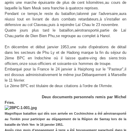
après une marche épuisante de plus de cent kilomètres,au cours de
laquelle la Nam Meuk sera franchie à quatorze reprises.
Pendant ce temps,le reste du bataillon,talonné par l'adversaire,aura
réussi tout en livrant de durs combats retardateurs,à s'installer en
défensive au col Claveau,puis à rejoindre Laï Chau le 23 novembre.
Quatre jours plus tard le bataillon,aérotransporté,partie de Laï
Chau,partie de Dien Bien Phu,se regroupe au complet à Hanoï.
En décembre et début janvier 1953,une suite d'opérations de détail
dans les secteurs de Phu Ly et de Hadong marque la fin du séjour du
2ème BPC en Indochine où il laisse quatre-ving des siens:trois
officiers,onze sous-officiers et soixante-six hommes de troupe.
Embarqué pour la France le 24 janvier à Haïphong sur le "Pasteur",il
est dissous administrativement le même jour.Débarquement à Marseille
le 11 février.
Le 2ème BPC est titulaire de deux citations à l'ordre de l'Armée.
Deux documents personnels remis par Michel
Fries.
Magnifique bataillon qui dès son arrivée en Cochinchine a été aérotransporté
au Tonkin pour participer au dégagement de la Région de Santay lors de la
bataille de Vinh Yen le 16 janvier 1951.
Après cinq mois d'engagement à terre a été brusquement parachuté dans le