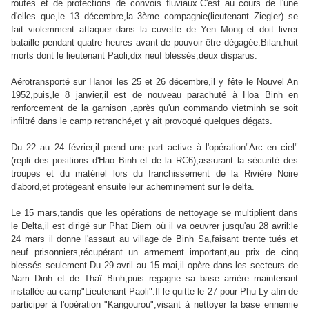
routes et de protections de convois fluviaux.C'est au cours de l'une
d'elles que,le 13 décembre,la 3ème compagnie(lieutenant Ziegler) se
fait violemment attaquer dans la cuvette de Yen Mong et doit livrer
bataille pendant quatre heures avant de pouvoir être dégagée.Bilan:huit
morts dont le lieutenant Paoli,dix neuf blessés,deux disparus.
Aérotransporté sur Hanoï les 25 et 26 décembre,il y fête le Nouvel An
1952,puis,le 8 janvier,il est de nouveau parachuté à Hoa Binh en
renforcement de la garnison ,après qu'un commando vietminh se soit
infiltré dans le camp retranché,et y ait provoqué quelques dégats.
Du 22 au 24 février,il prend une part active à l'opération"Arc en ciel"
(repli des positions d'Hao Binh et de la RC6),assurant la sécurité des
troupes et du matériel lors du franchissement de la Rivière Noire
d'abord,et protégeant ensuite leur acheminement sur le delta.
Le 15 mars,tandis que les opérations de nettoyage se multiplient dans
le Delta,il est dirigé sur Phat Diem où il va oeuvrer jusqu'au 28 avril:le
24 mars il donne l'assaut au village de Binh Sa,faisant trente tués et
neuf prisonniers,récupérant un armement important,au prix de cinq
blessés seulement.Du 29 avril au 15 mai,il opère dans les secteurs de
Nam Dinh et de Thaï Binh,puis regagne sa base arrière maintenant
installée au camp"Lieutenant Paoli".Il le quitte le 27 pour Phu Ly afin de
participer à l'opération "Kangourou",visant à nettoyer la base ennemie