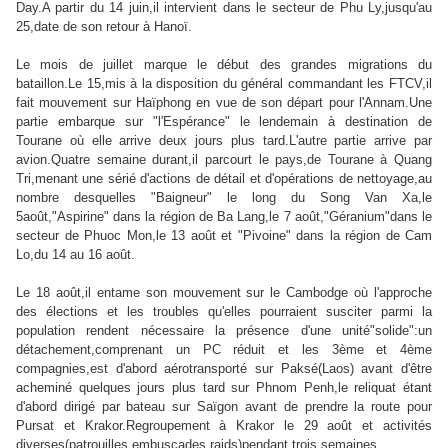
Day.A partir du 14 juin,il intervient dans le secteur de Phu Ly,jusqu'au
25,date de son retour à Hanoï.
Le mois de juillet marque le début des grandes migrations du
bataillon.Le 15,mis à la disposition du général commandant les FTCV,il
fait mouvement sur Haïphong en vue de son départ pour l'Annam.Une
partie embarque sur "l'Espérance" le lendemain à destination de
Tourane où elle arrive deux jours plus tard.L'autre partie arrive par
avion.Quatre semaine durant,il parcourt le pays,de Tourane à Quang
Tri,menant une sérié d'actions de détail et d'opérations de nettoyage,au
nombre desquelles "Baigneur" le long du Song Van Xa,le
5août,"Aspirine" dans la région de Ba Lang,le 7 août,"Géranium"dans le
secteur de Phuoc Mon,le 13 août et "Pivoine" dans la région de Cam
Lo,du 14 au 16 août.
Le 18 août,il entame son mouvement sur le Cambodge où l'approche
des élections et les troubles qu'elles pourraient susciter parmi la
population rendent nécessaire la présence d'une unité"solide":un
détachement,comprenant un PC réduit et les 3ème et 4ème
compagnies,est d'abord aérotransporté sur Paksé(Laos) avant d'être
acheminé quelques jours plus tard sur Phnom Penh,le reliquat étant
d'abord dirigé par bateau sur Saïgon avant de prendre la route pour
Pursat et Krakor.Regroupement à Krakor le 29 août et activités
diverses(patrouilles,embuscades,raids)pendant trois semaines.