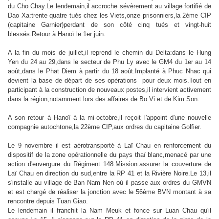
du Cho Chay.Le lendemain,il accroche sévèrement au village fortifié de
Dao Xa:trente quatre tués chez les Viets,onze prisonniers,la 2ème CIP
(capitaine Garnier)perdant de son côté cinq tués et vingt-huit
blessés.Retour à Hanoï le 1er juin.
A la fin du mois de juillet,il reprend le chemin du Delta:dans le Hung
Yen du 24 au 29,dans le secteur de Phu Ly avec le GM4 du 1er au 14
août,dans le Phat Diem à partir du 18 août.Implanté à Phuc Nhac qui
devient la base de départ de ses opérations pour deux mois.Tout en
participant à la construction de nouveaux postes,il intervient activement
dans la région,notamment lors des affaires de Bo Vi et de Kim Son.
A son retour à Hanoï à la mi-octobre,il reçoit l'appoint d'une nouvelle
compagnie autochtone,la 22ème CIP,aux ordres du capitaine Golfier.
Le 9 novembre il est aérotransporté à Laï Chau en renforcement du
dispositif de la zone opérationnelle du pays thaï blanc,menacé par une
action d'envergure du Régiment 148.Mission:assurer la couverture de
Laï Chau en direction du sud,entre la RP 41 et la Rivière Noire.Le 13,il
s'installe au village de Ban Nam Nen où il passe aux ordres du GMVN
et est chargé de réaliser la jonction avec le 56ème BVN montant à sa
rencontre depuis Tuan Giao.
Le lendemain il franchit la Nam Meuk et fonce sur Luan Chau qu'il