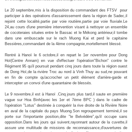
Le 20 septembre,mis à la disposition du commandant des FTSV pour
participer à des opérations d'assainissement dans la région de Sadec,il
rejoint cette localité,partie par voie routière,partie par voie fluviale.Le
24,au cours d'une première intervention visant à nettoyer un ensemble
de cocoteraies situées entre le Bassac et le Mékong antérieur,il tombe
dans une embuscade sur le rach Muong Kai et perd le capitaine
Bessières,commandant de la 4ème compagnie,mortellement blessé.
Rentré à Hanoï le 6 octobre,il en repart le 1er novembre pour Dong
Hoï(Centre Annam) en vue d'effectuer l'opération"Bichon" contre le
Régiment 95 qu'il poursuit pendant cinq jours dans toute la région ouest
de Dong Hoï,de la rivière Troc au nord à Vinh Thuy au sud,ne pouvant
en fin de compte qu'accrocher un petit élément d'arrière-garde et
intercepter un convoi d'une quarantaine de blessés.
Le 9 novembre,il est à Hanoï .Cinq jours plus tard,il saute en première
vague sur Hoa Binh(avec les 1er et 7ème BPC ) dans le cadre de
l'opération "Lotus" destinée à conquérir la rive droite de la Rivière Noire
en aval de la capitale du pays Muong.Son regroupement terminé,il se
porte sur l'importante position,dite "le Belvédère",qu'il occupe sans
opposition.Dans les jours qui suivent,rayonnant autour de la cuvette,il
assure une multitude de missions de reconnaissance,d'ouvertures de