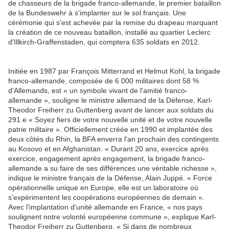
de chasseurs de la brigade franco-allemande, le premier bataillon
de la Bundeswehr à s'implanter sur le sol français. Une
cérémonie qui s'est achevée par la remise du drapeau marquant
la création de ce nouveau bataillon, installé au quartier Leclerc
d'Illkirch-Graffenstaden, qui comptera 635 soldats en 2012.
Initiée en 1987 par François Mitterrand et Helmut Kohl, la brigade
franco-allemande, composée de 6 000 militaires dont 58 %
d'Allemands, est « un symbole vivant de l'amitié franco-
allemande », souligne le ministre allemand de la Défense, Karl-
Theodor Freiherr zu Guttenberg avant de lancer aux soldats du
291 e « Soyez fiers de votre nouvelle unité et de votre nouvelle
patrie militaire ». Officiellement créée en 1990 et implantée des
deux côtés du Rhin, la BFA enverra l'an prochain des contingents
au Kosovo et en Afghanistan. « Durant 20 ans, exercice après
exercice, engagement après engagement, la brigade franco-
allemande a su faire de ses différences une véritable richesse »,
indique le ministre français de la Défense, Alain Juppé. « Force
opérationnelle unique en Europe, elle est un laboratoire où
s'expérimentent les coopérations européennes de demain ».
Avec l'implantation d'unité allemande en France, « nos pays
soulignent notre volonté européenne commune », explique Karl-
Theodor Freiherr zu Guttenberg. « Si dans de nombreux