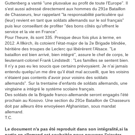
Guttenberg a vanté "une plusvalue au profit de toute l'Europe". Il
s'est aussi adressé directement aux hommes du 291e Bataillon
de Chasseurs, leur rappelant "la responsabilité particulière qui
(leur) revient en tant que soldats allemands sur le sol français"
puis leur conseillant de profiter "des bons côtés qu'offrent le
service et la vie en France".
Pour l'heure, ils sont 335. Presque deux fois plus à terme, en
2012. A Illkirch, ils cotoient l'état-major de la 2e Brigade blindée,
héritière des troupes de Leclerc qui libérèrent l'Alsace. "Le
bataillon est bien arrivé, bien intégré", assure le chef de corps, le
lieutenant-colonel Frank Lindstedt : "Les familles se sentent bien.
Il n'y a pas eu les soucis que certains prévoyaient. Je n'ai jamais
entendu quelqu'un me dire qu'il était mal accueilli, que les voisins
n'étaient pas contents d'avoir pour voisins des soldats
allemands". Sur la trentaine d'enfants de soldats allemands, une
vingtaine a intégré le système scolaire français.
Des soldats de la Brigade franco-allemande seront engagés l'été
prochain au Kosovo. Une section du 291e Bataillon de Chasseurs
doit par ailleurs être envoyéeen Afghanistan, sous mandat
allemand.
T.C.
Le document n'a pas été reproduit dans son intégralité,si la
partie en allemand est souhaitée nous pouvons l'ajouter.