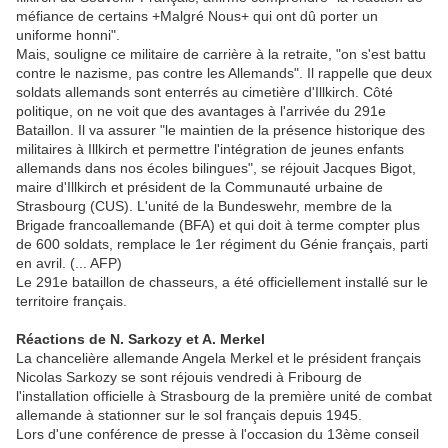
méfiance de certains +Malgré Nous+ qui ont dû porter un
uniforme honni".
Mais, souligne ce militaire de carrière à la retraite, "on s'est battu
contre le nazisme, pas contre les Allemands". Il rappelle que deux
soldats allemands sont enterrés au cimetière d'Illkirch. Côté
politique, on ne voit que des avantages à l'arrivée du 291e
Bataillon. Il va assurer "le maintien de la présence historique des
militaires à Illkirch et permettre l'intégration de jeunes enfants
allemands dans nos écoles bilingues", se réjouit Jacques Bigot,
maire d'Illkirch et président de la Communauté urbaine de
Strasbourg (CUS). L'unité de la Bundeswehr, membre de la
Brigade francoallemande (BFA) et qui doit à terme compter plus
de 600 soldats, remplace le 1er régiment du Génie français, parti
en avril. (... AFP)
Le 291e bataillon de chasseurs, a été officiellement installé sur le
territoire français.
Réactions de N. Sarkozy et A. Merkel
La chancelière allemande Angela Merkel et le président français
Nicolas Sarkozy se sont réjouis vendredi à Fribourg de
l'installation officielle à Strasbourg de la première unité de combat
allemande à stationner sur le sol français depuis 1945.
Lors d'une conférence de presse à l'occasion du 13ème conseil