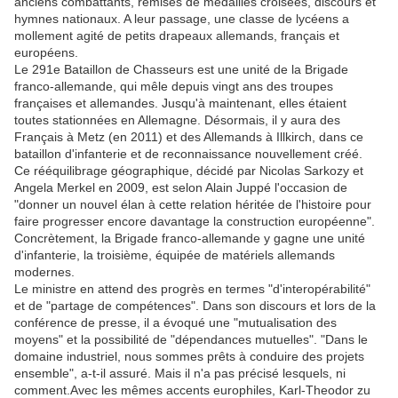
anciens combattants, remises de médailles croisées, discours et
hymnes nationaux. A leur passage, une classe de lycéens a
mollement agité de petits drapeaux allemands, français et
européens.
Le 291e Bataillon de Chasseurs est une unité de la Brigade
franco-allemande, qui mêle depuis vingt ans des troupes
françaises et allemandes. Jusqu'à maintenant, elles étaient
toutes stationnées en Allemagne. Désormais, il y aura des
Français à Metz (en 2011) et des Allemands à Illkirch, dans ce
bataillon d'infanterie et de reconnaissance nouvellement créé.
Ce rééquilibrage géographique, décidé par Nicolas Sarkozy et
Angela Merkel en 2009, est selon Alain Juppé l'occasion de
"donner un nouvel élan à cette relation héritée de l'histoire pour
faire progresser encore davantage la construction européenne".
Concrètement, la Brigade franco-allemande y gagne une unité
d'infanterie, la troisième, équipée de matériels allemands
modernes.
Le ministre en attend des progrès en termes "d'interopérabilité"
et de "partage de compétences". Dans son discours et lors de la
conférence de presse, il a évoqué une "mutualisation des
moyens" et la possibilité de "dépendances mutuelles". "Dans le
domaine industriel, nous sommes prêts à conduire des projets
ensemble", a-t-il assuré. Mais il n'a pas précisé lesquels, ni
comment.Avec les mêmes accents europhiles, Karl-Theodor zu