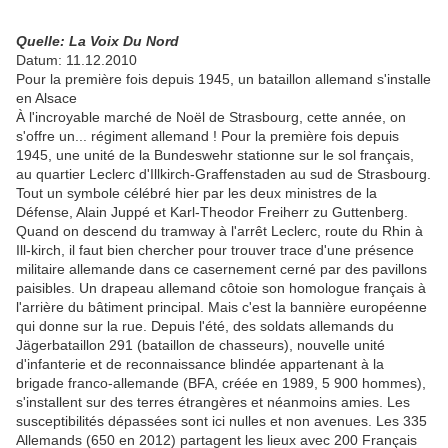
Quelle: La Voix Du Nord
Datum: 11.12.2010
Pour la première fois depuis 1945, un bataillon allemand s'installe
en Alsace
À l'incroyable marché de Noël de Strasbourg, cette année, on
s'offre un... régiment allemand ! Pour la première fois depuis
1945, une unité de la Bundeswehr stationne sur le sol français,
au quartier Leclerc d'Illkirch-Graffenstaden au sud de Strasbourg.
Tout un symbole célébré hier par les deux ministres de la
Défense, Alain Juppé et Karl-Theodor Freiherr zu Guttenberg.
Quand on descend du tramway à l'arrêt Leclerc, route du Rhin à
Ill-kirch, il faut bien chercher pour trouver trace d'une présence
militaire allemande dans ce casernement cerné par des pavillons
paisibles. Un drapeau allemand côtoie son homologue français à
l'arrière du bâtiment principal. Mais c'est la bannière européenne
qui donne sur la rue. Depuis l'été, des soldats allemands du
Jägerbataillon 291 (bataillon de chasseurs), nouvelle unité
d'infanterie et de reconnaissance blindée appartenant à la
brigade franco-allemande (BFA, créée en 1989, 5 900 hommes),
s'installent sur des terres étrangères et néanmoins amies. Les
susceptibilités dépassées sont ici nulles et non avenues. Les 335
Allemands (650 en 2012) partagent les lieux avec 200 Français