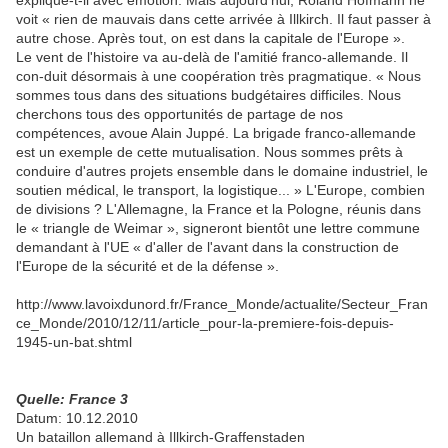
explique-t-il avec émotion. Mais aujourd'hui, Roland Hofmann ne
voit « rien de mauvais dans cette arrivée à Illkirch. Il faut passer à
autre chose. Après tout, on est dans la capitale de l'Europe ».
Le vent de l'histoire va au-delà de l'amitié franco-allemande. Il
con-duit désormais à une coopération très pragmatique. « Nous
sommes tous dans des situations budgétaires difficiles. Nous
cherchons tous des opportunités de partage de nos
compétences, avoue Alain Juppé. La brigade franco-allemande
est un exemple de cette mutualisation. Nous sommes prêts à
conduire d'autres projets ensemble dans le domaine industriel, le
soutien médical, le transport, la logistique... » L'Europe, combien
de divisions ? L'Allemagne, la France et la Pologne, réunis dans
le « triangle de Weimar », signeront bientôt une lettre commune
demandant à l'UE « d'aller de l'avant dans la construction de
l'Europe de la sécurité et de la défense ».
http://www.lavoixdunord.fr/France_Monde/actualite/Secteur_Fran
ce_Monde/2010/12/11/article_pour-la-premiere-fois-depuis-
1945-un-bat.shtml
Quelle: France 3
Datum: 10.12.2010
Un bataillon allemand à Illkirch-Graffenstaden