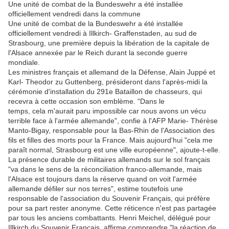
Une unité de combat de la Bundeswehr a été installée
officiellement vendredi dans la commune
Une unité de combat de la Bundeswehr a été installée
officiellement vendredi à Illkirch- Graffenstaden, au sud de
Strasbourg, une première depuis la libération de la capitale de
l'Alsace annexée par le Reich durant la seconde guerre
mondiale.
Les ministres français et allemand de la Défense, Alain Juppé et
Karl- Theodor zu Guttenberg, présideront dans l'après-midi la
cérémonie d'installation du 291e Bataillon de chasseurs, qui
recevra à cette occasion son emblème. "Dans le
temps, cela m'aurait paru impossible car nous avons un vécu
terrible face à l'armée allemande", confie à l'AFP Marie- Thérèse
Manto-Bigay, responsable pour la Bas-Rhin de l'Association des
fils et filles des morts pour la France. Mais aujourd'hui "cela me
paraît normal, Strasbourg est une ville européenne", ajoute-t-elle.
La présence durable de militaires allemands sur le sol français
"va dans le sens de la réconciliation franco-allemande, mais
l'Alsace est toujours dans la réserve quand on voit l'armée
allemande défiler sur nos terres", estime toutefois une
responsable de l'association du Souvenir Français, qui préfère
pour sa part rester anonyme. Cette réticence n'est pas partagée
par tous les anciens combattants. Henri Meichel, délégué pour
Illkirch du Souvenir Français, affirme comprendre "la réaction de