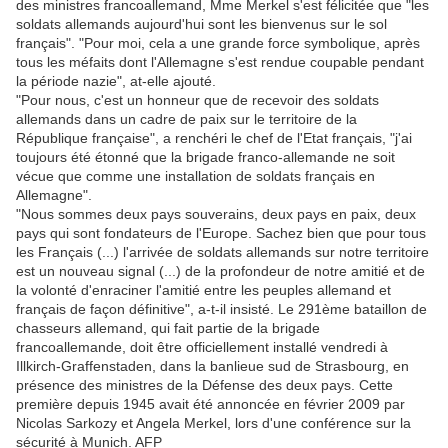
des ministres francoallemand, Mme Merkel s'est félicitée que "les
soldats allemands aujourd'hui sont les bienvenus sur le sol
français". "Pour moi, cela a une grande force symbolique, après
tous les méfaits dont l'Allemagne s'est rendue coupable pendant
la période nazie", at-elle ajouté.
"Pour nous, c'est un honneur que de recevoir des soldats
allemands dans un cadre de paix sur le territoire de la
République française", a renchéri le chef de l'Etat français, "j'ai
toujours été étonné que la brigade franco-allemande ne soit
vécue que comme une installation de soldats français en
Allemagne".
"Nous sommes deux pays souverains, deux pays en paix, deux
pays qui sont fondateurs de l'Europe. Sachez bien que pour tous
les Français (...) l'arrivée de soldats allemands sur notre territoire
est un nouveau signal (...) de la profondeur de notre amitié et de
la volonté d'enraciner l'amitié entre les peuples allemand et
français de façon définitive", a-t-il insisté. Le 291ème bataillon de
chasseurs allemand, qui fait partie de la brigade
francoallemande, doit être officiellement installé vendredi à
Illkirch-Graffenstaden, dans la banlieue sud de Strasbourg, en
présence des ministres de la Défense des deux pays. Cette
première depuis 1945 avait été annoncée en février 2009 par
Nicolas Sarkozy et Angela Merkel, lors d'une conférence sur la
sécurité à Munich. AFP