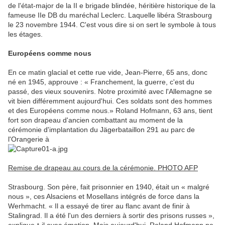
de l'état-major de la II e brigade blindée, héritière historique de la
fameuse IIe DB du maréchal Leclerc. Laquelle libéra Strasbourg
le 23 novembre 1944. C'est vous dire si on sert le symbole à tous
les étages.
Européens comme nous
En ce matin glacial et cette rue vide, Jean-Pierre, 65 ans, donc
né en 1945, approuve : « Franchement, la guerre, c'est du
passé, des vieux souvenirs. Notre proximité avec l'Allemagne se
vit bien différemment aujourd'hui. Ces soldats sont des hommes
et des Européens comme nous.» Roland Hofmann, 63 ans, tient
fort son drapeau d'ancien combattant au moment de la
cérémonie d'implantation du Jägerbataillon 291 au parc de
l'Orangerie à
Remise de drapeau au cours de la cérémonie. PHOTO AFP
Strasbourg. Son père, fait prisonnier en 1940, était un « malgré
nous », ces Alsaciens et Mosellans intégrés de force dans la
Werhmacht. « Il a essayé de tirer au flanc avant de finir à
Stalingrad. Il a été l'un des derniers à sortir des prisons russes »,