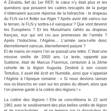
A Zéralda, fief du 1er REP, le cœur n’y était plus et les
questions que posaient les cadres rescapés de la purge
n’obtenaient aucune réponse de la hiérarchie : le drapeau
du FLN va-t-il flotter sur Alger ? Après avoir été vaincu sur
le terrain, le FLN y sortira-t-il vainqueur ? Que vont devenir
les Européens ? Et les Musulmans ralliés au drapeau
français, eux qui ont cru aux promesses de l’armée ?
Après l’Indochine, l’Algérie… L’armée sera-t-elle donc
éternellement vaincue, éternellement parjure ?
Et de mains en mains l’on se passait une lettre. C’était une
missive vieille de 2000 ans. Le texte, rapporté par
Suétone, était de Marcus Flavinius, centurion à la 2ème
cohorte de la légion Augusta. Destiné à son cousin
Tertullus, il avait été écrit en Numidie, ainsi que s’appelait
l’Algérie à l’époque romaine : « Si nous devions laisser
nos os blanchis en vain sur les pistes du désert, alors que
l’on prenne garde à la colère des légions ! »
La colère des légions ! Elle se concrétisera le 22 avril
1961 avec le soulèvement des plus belles unités de légion
et de parachutistes… et se termina par la dissolution du