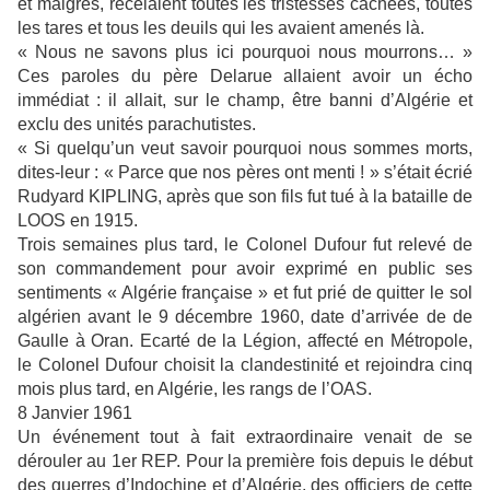
et maigres, recelaient toutes les tristesses cachées, toutes
les tares et tous les deuils qui les avaient amenés là.
« Nous ne savons plus ici pourquoi nous mourrons… »
Ces paroles du père Delarue allaient avoir un écho
immédiat : il allait, sur le champ, être banni d’Algérie et
exclu des unités parachutistes.
« Si quelqu’un veut savoir pourquoi nous sommes morts,
dites-leur : « Parce que nos pères ont menti ! » s’était écrié
Rudyard KIPLING, après que son fils fut tué à la bataille de
LOOS en 1915.
Trois semaines plus tard, le Colonel Dufour fut relevé de
son commandement pour avoir exprimé en public ses
sentiments « Algérie française » et fut prié de quitter le sol
algérien avant le 9 décembre 1960, date d’arrivée de de
Gaulle à Oran. Ecarté de la Légion, affecté en Métropole,
le Colonel Dufour choisit la clandestinité et rejoindra cinq
mois plus tard, en Algérie, les rangs de l’OAS.
8 Janvier 1961
Un événement tout à fait extraordinaire venait de se
dérouler au 1er REP. Pour la première fois depuis le début
des guerres d’Indochine et d’Algérie, des officiers de cette