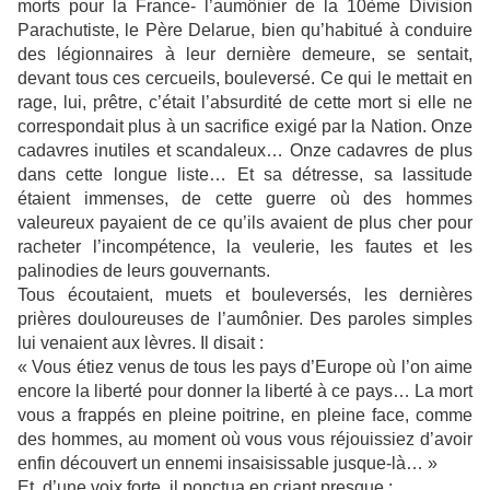
morts pour la France- l’aumônier de la 10ème Division
Parachutiste, le Père Delarue, bien qu’habitué à conduire
des légionnaires à leur dernière demeure, se sentait,
devant tous ces cercueils, bouleversé. Ce qui le mettait en
rage, lui, prêtre, c’était l’absurdité de cette mort si elle ne
correspondait plus à un sacrifice exigé par la Nation. Onze
cadavres inutiles et scandaleux… Onze cadavres de plus
dans cette longue liste… Et sa détresse, sa lassitude
étaient immenses, de cette guerre où des hommes
valeureux payaient de ce qu’ils avaient de plus cher pour
racheter l’incompétence, la veulerie, les fautes et les
palinodies de leurs gouvernants.
Tous écoutaient, muets et bouleversés, les dernières
prières douloureuses de l’aumônier. Des paroles simples
lui venaient aux lèvres. Il disait :
« Vous étiez venus de tous les pays d’Europe où l’on aime
encore la liberté pour donner la liberté à ce pays… La mort
vous a frappés en pleine poitrine, en pleine face, comme
des hommes, au moment où vous vous réjouissiez d’avoir
enfin découvert un ennemi insaisissable jusque-là… »
Et, d’une voix forte, il ponctua en criant presque :