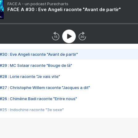
FACE A - un podcast Purecharts
FACE A #30 : Eve Angeli raconte "Avant de partir"
#30 : Eve Angeli raconte "Avant de partir"
#29 : MC Solaar raconte "Bouge de là"
28 : Lorie raconte "Je vais vite"
#27 : Christophe Willem raconte "Jacques a dit"
#26 : Chimène Badi raconte "Entre nous"
#25 : Indochine raconte "3e sexe"
#24 : Zaho raconte "C'est chelou"
#23 : Patrick Bruel raconte "Au café des délices"