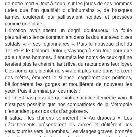
de notre mort », tout à coup, sur les joues de ces hommes
rudes que l’on qualifiait « d’inhumains », de brusques
larmes coulèrent, qui jaillissaient rapides et pressées
comme une pluie…
L’émotion avait atteint un degré douloureux. La foule
pleurait en silence communiant dans la douleur avec « ses
soldats », « ses légionnaires ». Puis le nouveau chef du
1er REP, le Colonel Dufour, s’avança à son tour pour dire
adieu à ses hommes. Il énuméra les noms de ceux qui ne
feraient plus le chemin, tant rêvé, du retour dans leur foyer.
Ces noms qui, bientôt ne vivraient plus que dans le cœur
des mères, émurent le silence, cognèrent aux poitrines,
bâillonnèrent les gorges et mouillèrent de nouveau les
yeux. Puis il termina par ces mots :
« Il n’est pas possible que votre sacrifice demeure vain. Il
n’est pas possible que nos compatriotes de la Métropole
n’entendent pas nos cris d’angoisse ».
Il salua ; les clairons sonnèrent : « Au drapeau ». Les
détachements présentèrent les armes et défilèrent, les
yeux tournés vers les tombes. Les visages graves, bronzés