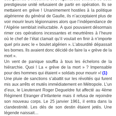
prestigieuse unité refusaient de partir en opération. Ils se
mettaient en grève ! Unanimement hostiles à la politique
algérienne du général de Gaulle, ils n’acceptaient plus de
voir mourir leurs légionnaires alors que l’indépendance de
l’Algérie semblait inéluctable. A quoi pouvaient désormais
rimer ces opérations incessantes et meurtrières à l’heure
où le chef de l’état clamait qu’il voulait en finir à n’importe
quel prix avec le « boulet algérien ». L’absurdité dépassait
les bornes. Ils avaient donc décidé de faire la « grève de la
mort ».
Un vent de panique souffla à tous les échelons de la
hiérarchie. Quoi ! La « grève de la mort » ? Impensable
pour des hommes qui étaient « soldats pour mourir »!
(1)
Une pluie de sanctions s’abattit sur les révoltés qui furent
mis aux arrêts et mutés immédiatement en Métropole. L’un
d’eux, le Lieutenant Roger Degueldre fut affecté au 4ème
Régiment Etranger d’Infanterie mais il refusa de rejoindre
son nouveau corps. Le 25 janvier 1961, il entra dans la
clandestinité. Les dés de son destin étaient jetés. Une
légende naissait…