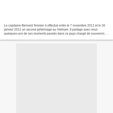
Le capitaine Bernard Teissier à effectué entre le 7 novembre 2011 et le 26
janvier 2012 un second pélérinage au Vietnam .Il partage avec nous
quelques-uns de ses moments passés dans ce pays chargé de souvenirs.
Arrivée à HANOÏ : Voici l’Hôtel Hoa Binh...