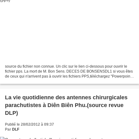
source du fichier non connue. Un clic sur le lien ci-dessous pour ouvrir le
fichier pps. La mort de M. Bon Sens. DECES DE BONSENSDL1 si vous êtes
de ceux qui n'arrivent pas à ouvrir les fichiers PPS,téléchargez "Powerpoint
Viewer" sur le lien suivant:...
La vie quotidienne des antennes chirurgicales
parachutistes à Diên Biên Phu.(source revue
DLP)
Publié le 28/02/2012 à 09:37
Par
DLF