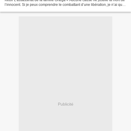
Kébir L’assassinat de la famille Ortéga « Aucune cause ne justifie la mort de
l’innocent. Si je peux comprendre le combattant d’une libération, je n’ai que
dégoût devant le tueur...
Publicité