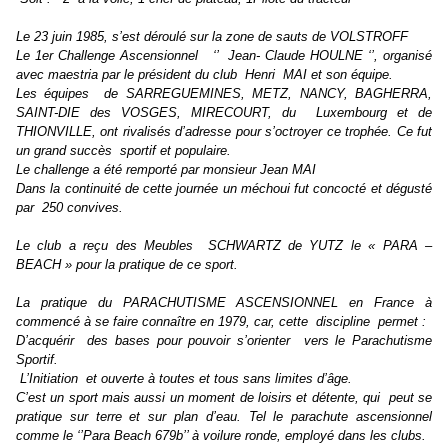
Le‭ ‬23‭ ‬juin‭ ‬1985,‭ ‬s‭’‬est déroulé sur la zone de sauts de VOLSTROFF‭
Le‭ ‬1er Challenge Ascensionnel‭ ‬‘’ ‭ ‬Jean-‭ ‬Claude HOULNE‭ ‬‘’,‭ ‬organisé
avec maestria par le président du club‭ ‬Henri‭ ‬MAI et son équipe.
Les équipes‭ ‬de SARREGUEMINES,‭ ‬METZ,‭ ‬NANCY,‭ ‬BAGHERRA,‭
‬SAINT-DIE des VOSGES,‭ ‬MIRECOURT,‭ ‬du‭ ‬Luxembourg et de
THIONVILLE,‭ ‬ont rivalisés d‭’‬adresse pour s‭’‬octroyer ce trophée.‭ ‬Ce fut
un grand succès‭ ‬sportif et populaire.
Le challenge a été remporté par monsieur Jean MAI
Dans la continuité de cette journée un méchoui fut concocté et dégusté
par‭ ‬250‭ ‬convives.‭ ‬
Le club a reçu des Meubles‭ ‬SCHWARTZ de YUTZ le ‭«‬ PARA‭ ‬–
BEACH ‭»‬ pour la pratique de ce sport.
La pratique du PARACHUTISME ASCENSIONNEL‭ ‬en France à
commencé à se faire connaître en‭ ‬1979,‭ ‬car,‭ ‬cette‭ ‬ discipline‭ ‬permet :
D‭’‬acquérir‭ ‬des bases pour pouvoir s‭’‬orienter‭ ‬vers le Parachutisme
Sportif.‭
L‭’‬Initiation‭ ‬et ouverte à toutes et tous sans limites d’âge.
C‭’‬est un sport mais aussi un moment de loisirs et détente,‭ ‬qui‭ ‬peut se
pratique sur terre et sur plan d‭’‬eau.‭ ‬Tel le parachute ascensionnel
comme le‭ ‬‘’Para Beach‭ ‬679b‭’’‬ à voilure ronde,‭ ‬employé dans les clubs.