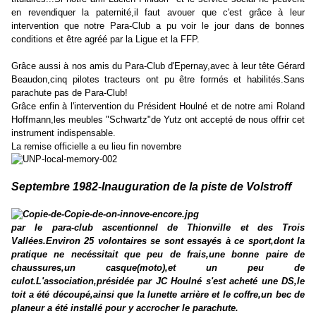
en revendiquer la paternité,il faut avouer que c'est grâce à leur
intervention que notre Para-Club a pu voir le jour dans de bonnes
conditions et être agréé par la Ligue et la FFP.
Grâce aussi à nos amis du Para-Club d'Epernay,avec à leur tête Gérard
Beaudon,cinq pilotes tracteurs ont pu être formés et habilités.Sans
parachute pas de Para-Club!
Grâce enfin à l'intervention du Président Houlné et de notre ami Roland
Hoffmann,les meubles "Schwartz"de Yutz ont accepté de nous offrir cet
instrument indispensable.
La remise officielle a eu lieu fin novembre
Septembre 1982-Inauguration de la piste de Volstroff
par le para-club ascentionnel de Thionville et des Trois
Vallées.Environ 25 volontaires se sont essayés à ce sport,dont la
pratique ne necéssitait que peu de frais,une bonne paire de
chaussures,un casque(moto),et un peu de
culot.L'association,présidée par JC Houlné s'est acheté une DS,le
toit a été découpé,ainsi que la lunette arrière et le coffre,un bec de
planeur a été installé pour y accrocher le parachute.