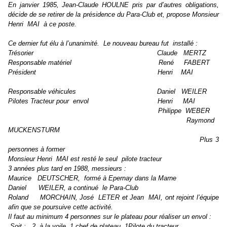
En janvier‭ ‬1985,‭ ‬Jean-Claude HOULNE pris par d‭’‬autres obligations,‭
‬décide de se retirer de la présidence du Para-Club et,‭ ‬propose Monsieur
Henri‭ ‬MAI‭ ‬à ce poste.
Ce dernier fut élu à l‭’‬unanimité.‭ ‬Le nouveau bureau fut‭ ‬installé :
Trésorier‭ Claude‭ ‬ MERTZ‭
Responsable matériel‭ ‬ René‭ FABERT‭
Président‭ ‬Henri‭ ‬ MAI
Responsable véhicules‭ ‬Daniel‭ ‬ WEILER
Pilotes Tracteur pour‭ ‬envol‭ ‬Henri‭ ‬ MAI‭
Philippe‭ ‬WEBER
‭ Raymond‭ ‬
MUCKENSTURM‭
Plus‭ ‬3‭
‬personnes à former
Monsieur‭ ‬Henri‭ ‬MAI est resté le seul‭ ‬pilote tracteur
3‭ ‬années plus tard en‭ ‬1988,‭ ‬messieurs :
Maurice‭ ‬DEUTSCHER,‭ ‬formé à Epernay dans la Marne
Daniel‭ ‬WEILER,‭ ‬a continué‭ ‬le Para-Club
Roland‭ ‬MORCHAIN,‭ ‬José‭ ‬LETER‭ ‬et Jean‭ ‬MAI,‭ ‬ont rejoint l’équipe
afin que se poursuive cette activité.‭
Il faut au minimum‭ ‬4‭ ‬personnes sur le plateau pour réaliser un envol :
‭ ‬Soit :‭ ‬2‭ ‬à la voile,‭ ‬1‭ ‬chef de plateau,‭ ‬1Pilote du tracteur‭