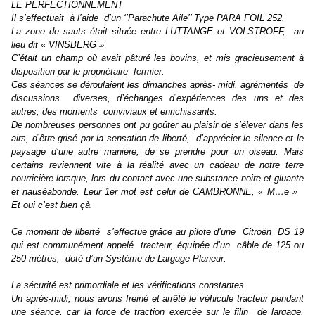
LE PERFECTIONNEMENT
Il s‭’‬effectuait‭ ‬à l‭’‬aide‭ ‬d‭’‬un‭ ‬‘’Parachute Aile‭’’‬ Type PARA FOIL‭ ‬252.
La zone de sauts était située entre LUTTANGE et VOLSTROFF,‭ ‬au
lieu dit‭ «‬ VINSBERG ‭»‬
C’était un champ où avait pâturé les bovins,‭ ‬et mis gracieusement à
disposition par le propriétaire‭ ‬fermier.
Ces séances se déroulaient les dimanches après-‭ ‬midi,‭ ‬agrémentés‭ ‬de
discussions‭ ‬diverses,‭ ‬d’échanges d‭’‬expériences des uns et des
autres,‭ ‬des‭ ‬moments‭ ‬conviviaux et enrichissants.
De nombreuses personnes ont pu goûter au plaisir de s’élever dans les
airs,‭ ‬d’être grisé par la sensation de liberté,‭ ‬d‭’‬apprécier le silence et le
paysage d‭’‬une autre manière,‭ ‬de se prendre pour un oiseau.‭ ‬Mais
certains reviennent vite à la réalité avec un cadeau de notre terre
nourricière lorsque,‭ ‬lors du contact avec une substance noire et gluante
et nauséabonde.‭ ‬Leur‭ ‬1er mot est celui de CAMBRONNE,‭ «‬ M‭…‬e ‭»‬ ‭
‬Et oui c‭’‬est bien çà.
Ce moment de liberté‭ ‬s‭’‬effectue grâce au pilote d‭’‬une‭ ‬Citroën‭ ‬DS‭ ‬19‭
‬qui est communément appelé‭ ‬tracteur,‭ ‬équipée d‭’‬un‭ ‬câble de‭ ‬125‭ ‬ou‭
‬250‭ ‬mètres,‭ ‬doté d‭’‬un Système de Largage Planeur.
La sécurité est primordiale et les vérifications constantes.
Un après-midi,‭ ‬nous avons freiné et arrêté le véhicule tracteur pendant
une séance,‭ ‬car la force de traction exercée sur le filin‭ ‬de largage,‭