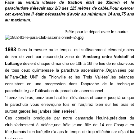
Face au vent,la vitesse de traction était de 35km/h et le
parachutiste s'élevait aux 2/3 des 125 mètres de cable.Pour exercer
cet exercisse il était nécessaire d'avoir au minimum 14 ans,75 ans
au maximum.
Prête pour le départ-avec le sourire.
1983
-
Dans la mesure ou le temps
est suffisamment clément,moins
de 5m de vent par seconde,la zone de
Vinsberg entre Volstoff et
Luttange
devient chaque dimanche de 10h à 18h le lieu de rendez-vous
de tous ceux qu'interesse la parachute ascensionnel.Organisées par
le"Para-Club UNP de Thionville et les Trois Vallées",les séances
consistent en une progression dans l'approche de la technique
parachutiste,par l'utilisation du parachute ascensionnel.
"Levez les bras,tenez bien haut les élévateurs et courez jusqu'à ce que
le parachute vous enlève;une fois en l'air,tirez bien sur les bras et
surtout gardez les jambes bien serrées".
Ces conseils prodigués par notre camarade Houlné,président du
club,s'adressent à Valérie,une frêle jeune fille de 14 ans.Casque en
tête,harnais bien fixé,elle n'a aps le temps de trop réfléchir car déja il lui
faut courir.