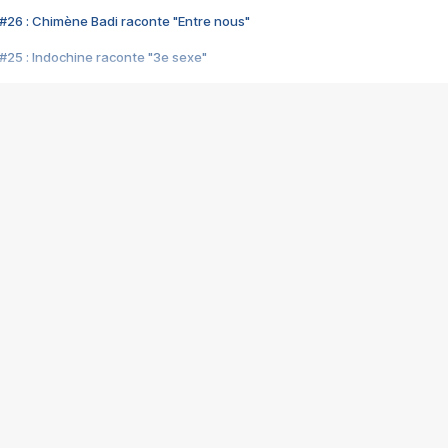
#26 : Chimène Badi raconte "Entre nous"
#25 : Indochine raconte "3e sexe"
#24 : Zaho raconte "C'est chelou"
#23 : Patrick Bruel raconte "Au café des délices"
#22 : Kyo raconte "Le chemin"
#21 : Nolwenn Leroy raconte "Cassé"
#20 : Patrick Hernandez raconte "Born to be alive"
#19 : Lorie raconte "Près de moi"
#18 : Michael Jones raconte "A nos actes manqués" (avec Jean-Jacque
#17 : Khaled raconte "Aïcha"
#16 : Corneille raconte "Parce qu'on vient de loin"
#15 : Indochine raconte "L'aventurier"