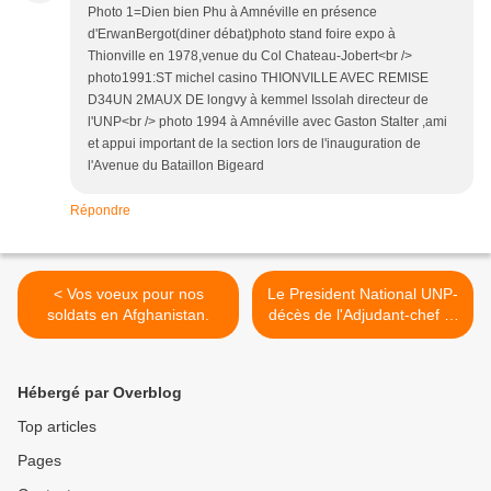
Photo 1=Dien bien Phu à Amnéville en présence
d'ErwanBergot(diner débat)photo stand foire expo à
Thionville en 1978,venue du Col Chateau-Jobert<br />
photo1991:ST michel casino THIONVILLE AVEC REMISE
D34UN 2MAUX DE longvy à kemmel Issolah directeur de
l'UNP<br /> photo 1994 à Amnéville avec Gaston Stalter ,ami
et appui important de la section lors de l'inauguration de
l'Avenue du Bataillon Bigeard
Répondre
< Vos voeux pour nos
Le President National UNP-
soldats en Afghanistan.
décès de l'Adjudant-chef El
Gharrafi et du Sergent
Zingarelli du 2°REG >
Hébergé par Overblog
Top articles
Pages