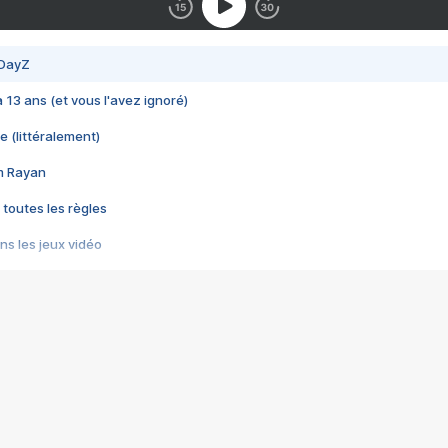
 DayZ
 a 13 ans (et vous l'avez ignoré)
e (littéralement)
im Rayan
 toutes les règles
s les jeux vidéo
us choquant de Rockstar ? - Le scandale BULLY
e plus moche de Steam
du RÊVE tourne au CAUCHEMAR
pendant 8 heures
it… à tort