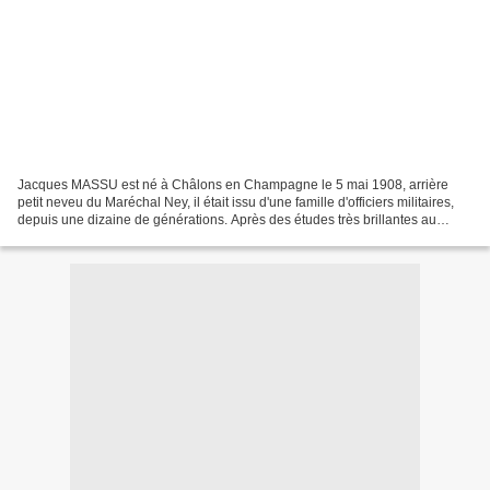
Jacques MASSU est né à Châlons en Champagne le 5 mai 1908, arrière
petit neveu du Maréchal Ney, il était issu d'une famille d'officiers militaires,
depuis une dizaine de générations. Après des études très brillantes au
Lycée Saint Louis à Paris, puis...